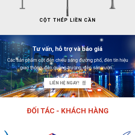
CỘT THÉP LIỀN CẦN
Tư vấn, hỗ trợ và báo giá
Các sản phẩm cột đèn chiếu sáng đường phố, đèn tín hiệu
giao thông, đèn quảng trường, đèn sân vườn…
LIÊN HỆ NGAY!
ĐỐI TÁC - KHÁCH HÀNG