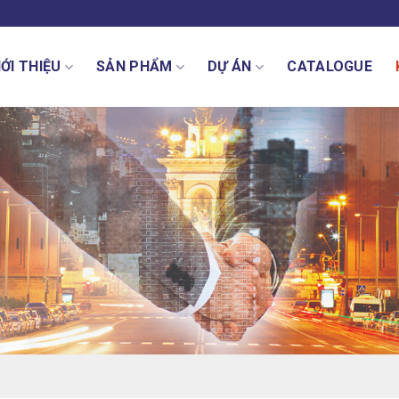
IỚI THIỆU
SẢN PHẨM
DỰ ÁN
CATALOGUE