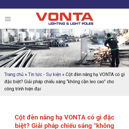
Skip
to
content
Trang chủ
»
Tin tức - Sự kiện
»
Cột đèn nâng hạ VONTA có gì
đặc biệt? Giải pháp chiếu sáng “không cần leo cao” cho
công trình hiện đại
Cột đèn nâng hạ VONTA có gì đặc
biệt? Giải pháp chiếu sáng “không