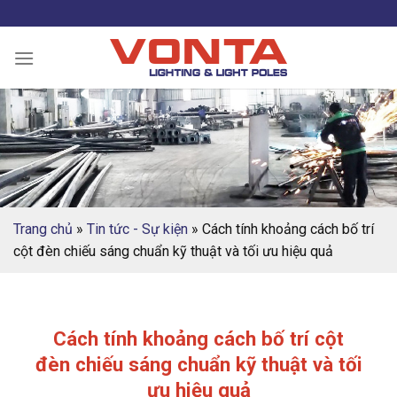
Skip
to
content
Trang chủ
»
Tin tức - Sự kiện
»
Cách tính khoảng cách bố trí
cột đèn chiếu sáng chuẩn kỹ thuật và tối ưu hiệu quả
Cách tính khoảng cách bố trí cột
đèn chiếu sáng chuẩn kỹ thuật và tối
ưu hiệu quả