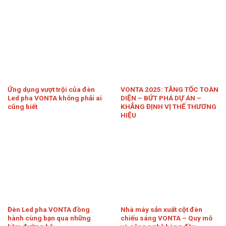
Ứng dụng vượt trội của đèn
VONTA 2025: TĂNG TỐC TOÀN
Led pha VONTA không phải ai
DIỆN – BỨT PHÁ DỰ ÁN –
cũng biết
KHẲNG ĐỊNH VỊ THẾ THƯƠNG
HIỆU
Đèn Led pha VONTA đồng
Nhà máy sản xuất cột đèn
hành cùng bạn qua những
chiếu sáng VONTA – Quy mô